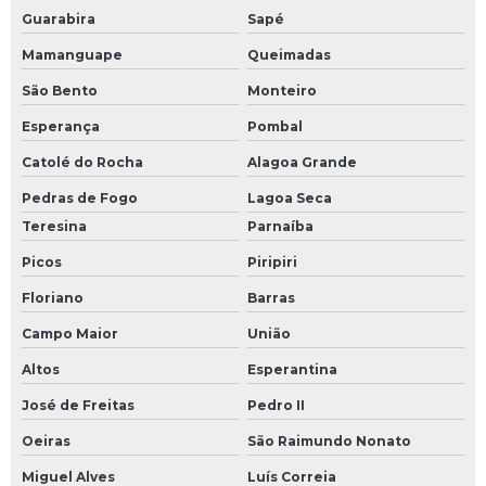
Guarabira
Sapé
Mamanguape
Queimadas
São Bento
Monteiro
Esperança
Pombal
Catolé do Rocha
Alagoa Grande
Pedras de Fogo
Lagoa Seca
Teresina
Parnaíba
Picos
Piripiri
Floriano
Barras
Campo Maior
União
Altos
Esperantina
José de Freitas
Pedro II
Oeiras
São Raimundo Nonato
Miguel Alves
Luís Correia