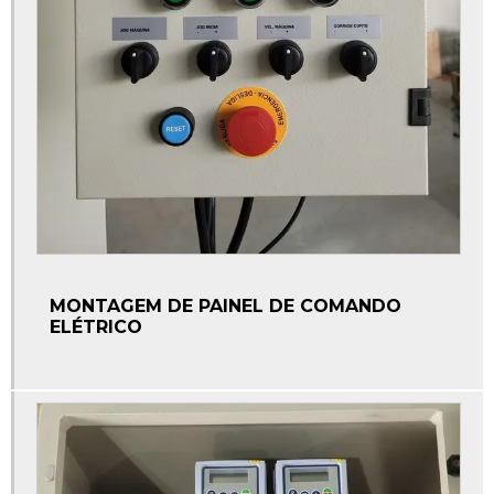
Materiais elétricos automação industrial
Materiais para automação industrial
Montagem de painéis elétricos industriais
Montagem de painel de automação
Montagem de painel de comando
Montagem de painel de comando elétrico
Montagem de painel industrial
MONTAGEM DE PAINEL DE COMANDO
Peças para automação
ELÉTRICO
Peças para automação industrial
Refiladora de tubos
Retrofit máquinas industriais
Serviço de automação industrial