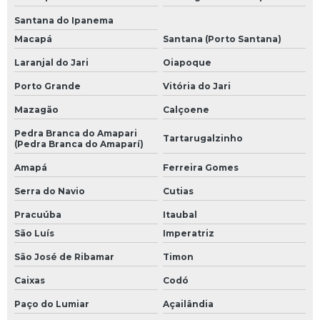
Santana do Ipanema
Macapá
Santana (Porto Santana)
Laranjal do Jari
Oiapoque
Porto Grande
Vitória do Jari
Mazagão
Calçoene
Pedra Branca do Amapari
Tartarugalzinho
(Pedra Branca do Amaparí)
Amapá
Ferreira Gomes
Serra do Navio
Cutias
Pracuúba
Itaubal
São Luís
Imperatriz
São José de Ribamar
Timon
Caixas
Codó
Paço do Lumiar
Açailândia