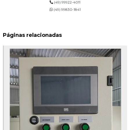
(49) 99922-4011
Empresas de fabricação de equipamentos industriais
(49) 99830-1841
Empresas especializadas em automação industrial
Empresas fabricantes de equipamentos industriais
Páginas relacionadas
Empresas fabricantes de máquinas especiais
Fabricação de máquinas
Fabricação de máquinas e equipamentos
Fabricante de máquinas
Fabricante de máquinas e equipamentos
Fabricante de máquinas industriais
Fornecedores de automação industrial
Maquina de fabricar tubetes de papel
Maquina para fabricar tubete de papelão
Máquinas especiais