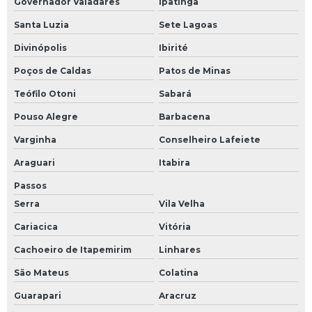
Governador Valadares
Ipatinga
Santa Luzia
Sete Lagoas
Divinópolis
Ibirité
Poços de Caldas
Patos de Minas
Teófilo Otoni
Sabará
Pouso Alegre
Barbacena
Varginha
Conselheiro Lafeiete
Araguari
Itabira
Passos
Serra
Vila Velha
Cariacica
Vitória
Cachoeiro de Itapemirim
Linhares
São Mateus
Colatina
Guarapari
Aracruz