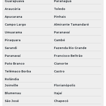
Guarapuava
Paranaguá
Araucária
Toledo
Apucarana
Pinhais
Campo Largo
Almirante Tamandaré
Umuarama
Paranavaí
Piraquara
Cambé
Sarandi
Fazenda Rio Grande
Paranavaí
Francisco Beltrão
Pato Branco
Cianorte
Telêmaco Borba
Castro
Rolândia
Joinville
Florianópolis
Blumenau
Itajaí
São José
Chapecó