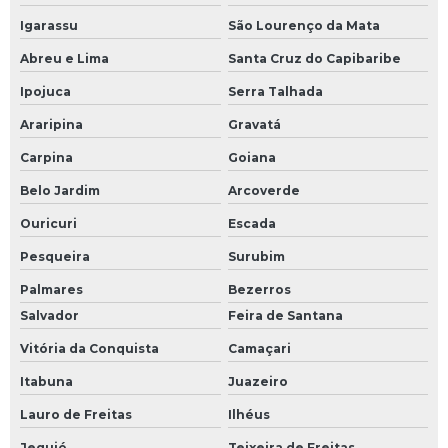
Igarassu
São Lourenço da Mata
Abreu e Lima
Santa Cruz do Capibaribe
Ipojuca
Serra Talhada
Araripina
Gravatá
Carpina
Goiana
Belo Jardim
Arcoverde
Ouricuri
Escada
Pesqueira
Surubim
Palmares
Bezerros
Salvador
Feira de Santana
Vitória da Conquista
Camaçari
Itabuna
Juazeiro
Lauro de Freitas
Ilhéus
Jequié
Teixeira de Freitas