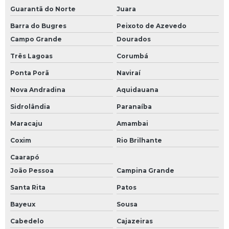
Guarantã do Norte
Juara
Barra do Bugres
Peixoto de Azevedo
Campo Grande
Dourados
Três Lagoas
Corumbá
Ponta Porã
Naviraí
Nova Andradina
Aquidauana
Sidrolândia
Paranaíba
Maracaju
Amambai
Coxim
Rio Brilhante
Caarapó
João Pessoa
Campina Grande
Santa Rita
Patos
Bayeux
Sousa
Cabedelo
Cajazeiras