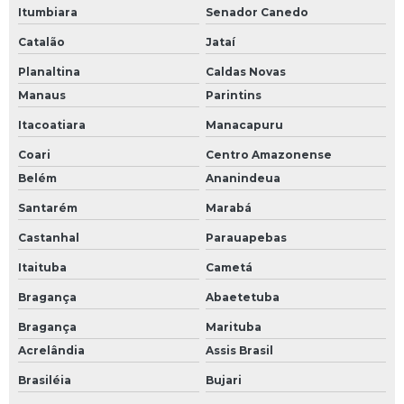
Itumbiara
Senador Canedo
Catalão
Jataí
Planaltina
Caldas Novas
Manaus
Parintins
Itacoatiara
Manacapuru
Coari
Centro Amazonense
Belém
Ananindeua
Santarém
Marabá
Castanhal
Parauapebas
Itaituba
Cametá
Bragança
Abaetetuba
Bragança
Marituba
Acrelândia
Assis Brasil
Brasiléia
Bujari