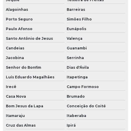
Alagoinhas
Barreiras
Porto Seguro
Simões Filho
Paulo Afonso
Eunápolis
Santo Antônio de Jesus
Valença
Candeias
Guanambi
Jacobina
Serrinha
Senhor do Bonfim
Dias d'Ávila
Luís Eduardo Magalhães
Itapetinga
Irecê
Campo Formoso
Casa Nova
Brumado
Bom Jesus da Lapa
Conceição do Coité
Itamaraju
Itaberaba
Cruz das Almas
Ipirá