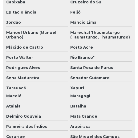
Capixaba
Cruzeiro do Sul
Epitaciolândia
Feijó
Jordão
Mâncio Lima
Manoel Urbano (Manuel
Marechal Thaumaturgo
Urbano)
(Taumaturgo, Thaumaturgo)
Plácido de Castro
Porto Acre
Porto Walter
Rio Branco*
Rodrigues Alves
Santa Rosa do Purus
Sena Madureira
Senador Guiomard
Tarauacá
Xapuri
Maceió
Maragogi
Atalaia
Batalha
Delmiro Gouveia
Mata Grande
Palmeira dos Índios
Arapiraca
Coruripe
São Miguel dos Campos