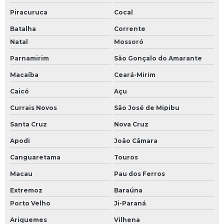
Piracuruca
Cocal
Batalha
Corrente
Natal
Mossoró
Parnamirim
São Gonçalo do Amarante
Macaíba
Ceará-Mirim
Caicó
Açu
Currais Novos
São José de Mipibu
Santa Cruz
Nova Cruz
Apodi
João Câmara
Canguaretama
Touros
Macau
Pau dos Ferros
Extremoz
Baraúna
Porto Velho
Ji-Paraná
Ariquemes
Vilhena