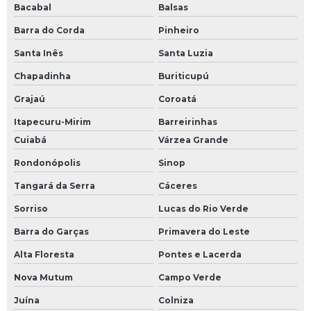
Bacabal
Balsas
Barra do Corda
Pinheiro
Santa Inês
Santa Luzia
Chapadinha
Buriticupú
Grajaú
Coroatá
Itapecuru-Mirim
Barreirinhas
Cuiabá
Várzea Grande
Rondonópolis
Sinop
Tangará da Serra
Cáceres
Sorriso
Lucas do Rio Verde
Barra do Garças
Primavera do Leste
Alta Floresta
Pontes e Lacerda
Nova Mutum
Campo Verde
Juína
Colniza