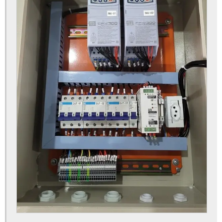
Tubeteira espiral
Máquina de tubos de papel
Máquina de cortar tubete
Máquina de cortar tubete de papelão
Máquina de cortar tubo de papelão
Máquina de fazer tubete
Máquina de fazer tubete de papelão
Máquina de fazer tubos de papelão
Máquina de tubete
Refiladora de papel profissional
Refiladora de papel semi industrial