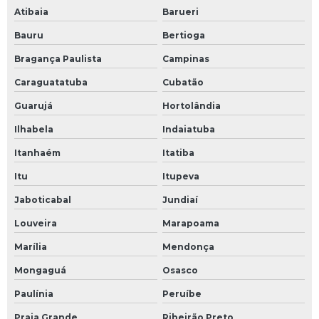
Atibaia
Barueri
Bauru
Bertioga
Bragança Paulista
Campinas
Caraguatatuba
Cubatão
Guarujá
Hortolândia
Ilhabela
Indaiatuba
Itanhaém
Itatiba
Itu
Itupeva
Jaboticabal
Jundiaí
Louveira
Marapoama
Marília
Mendonça
Mongaguá
Osasco
Paulínia
Peruíbe
Praia Grande
Ribeirão Preto