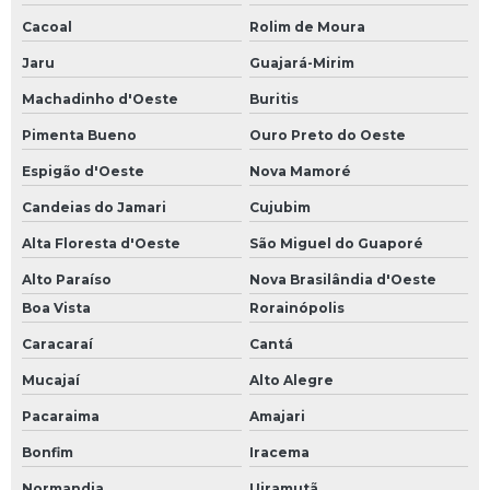
Cacoal
Rolim de Moura
Jaru
Guajará-Mirim
Machadinho d'Oeste
Buritis
Pimenta Bueno
Ouro Preto do Oeste
Espigão d'Oeste
Nova Mamoré
Candeias do Jamari
Cujubim
Alta Floresta d'Oeste
São Miguel do Guaporé
Alto Paraíso
Nova Brasilândia d'Oeste
Boa Vista
Rorainópolis
Caracaraí
Cantá
Mucajaí
Alto Alegre
Pacaraima
Amajari
Bonfim
Iracema
Normandia
Uiramutã