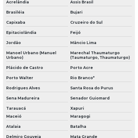
Acrelândia
Assis Brasil
Brasiléia
Bujari
Capixaba
Cruzeiro do Sul
Epitaciolândia
Feijó
Jordão
Mâncio Lima
Manoel Urbano (Manuel
Marechal Thaumaturgo
Urbano)
(Taumaturgo, Thaumaturgo)
Plácido de Castro
Porto Acre
Porto Walter
Rio Branco*
Rodrigues Alves
Santa Rosa do Purus
Sena Madureira
Senador Guiomard
Tarauacá
Xapuri
Maceió
Maragogi
Atalaia
Batalha
Delmiro Gouveia
Mata Grande