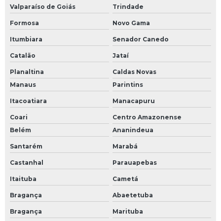
Valparaíso de Goiás
Trindade
Formosa
Novo Gama
Itumbiara
Senador Canedo
Catalão
Jataí
Planaltina
Caldas Novas
Manaus
Parintins
Itacoatiara
Manacapuru
Coari
Centro Amazonense
Belém
Ananindeua
Santarém
Marabá
Castanhal
Parauapebas
Itaituba
Cametá
Bragança
Abaetetuba
Bragança
Marituba