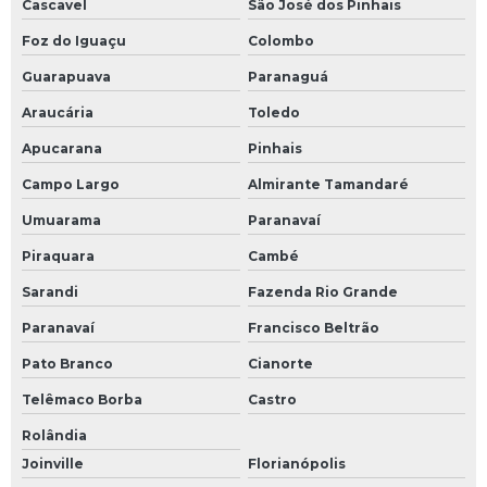
Cascavel
São José dos Pinhais
Foz do Iguaçu
Colombo
Guarapuava
Paranaguá
Araucária
Toledo
Apucarana
Pinhais
Campo Largo
Almirante Tamandaré
Umuarama
Paranavaí
Piraquara
Cambé
Sarandi
Fazenda Rio Grande
Paranavaí
Francisco Beltrão
Pato Branco
Cianorte
Telêmaco Borba
Castro
Rolândia
Joinville
Florianópolis