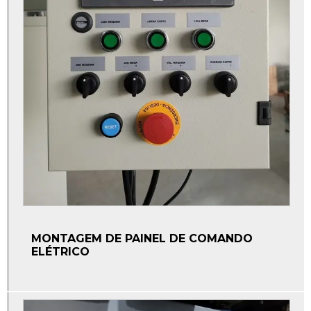
Maquina para fabricar tubete de papelão
Máquinas especiais
Materiais elétricos automação industrial
Materiais para automação industrial
Montagem de painéis elétricos industriais
Montagem de painel de automação
Montagem de painel de comando
Montagem de painel de comando elétrico
Montagem de painel industrial
MONTAGEM DE PAINEL DE COMANDO
Peças para automação
ELÉTRICO
Peças para automação industrial
Refiladora de tubos
Retrofit máquinas industriais