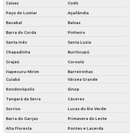
Caixas
Codó
Paço do Lumiar
Açailândia
Bacabal
Balsas
Barra do Corda
Pinheiro
Santa Inês
Santa Luzia
Chapadinha
Buriticupú
Grajaú
Coroatá
Itapecuru-Mirim
Barreirinhas
Cuiabá
Várzea Grande
Rondonópolis
Sinop
Tangará da Serra
Cáceres
Sorriso
Lucas do Rio Verde
Barra do Garças
Primavera do Leste
Alta Floresta
Pontes e Lacerda