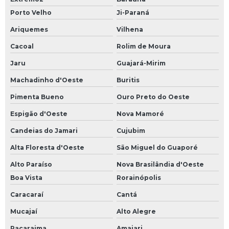
Porto Velho
Ji-Paraná
Ariquemes
Vilhena
Cacoal
Rolim de Moura
Jaru
Guajará-Mirim
Machadinho d'Oeste
Buritis
Pimenta Bueno
Ouro Preto do Oeste
Espigão d'Oeste
Nova Mamoré
Candeias do Jamari
Cujubim
Alta Floresta d'Oeste
São Miguel do Guaporé
Alto Paraíso
Nova Brasilândia d'Oeste
Boa Vista
Rorainópolis
Caracaraí
Cantá
Mucajaí
Alto Alegre
Pacaraima
Amajari