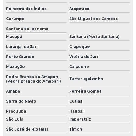
Palmeira dos Índios
Arapiraca
Coruripe
São Miguel dos Campos
Santana do Ipanema
Macapá
Santana (Porto Santana)
Laranjal do Jari
Oiapoque
Porto Grande
Vitória do Jari
Mazagão
Calçoene
Pedra Branca do Amapari
Tartarugalzinho
(Pedra Branca do Amaparí)
Amapá
Ferreira Gomes
Serra do Navio
Cutias
Pracuúba
Itaubal
São Luís
Imperatriz
São José de Ribamar
Timon