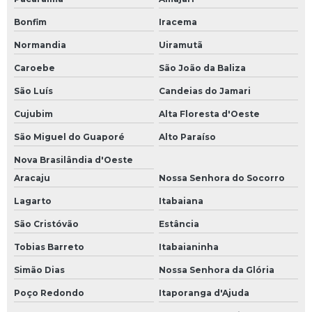
Bonfim
Iracema
Normandia
Uiramutã
Caroebe
São João da Baliza
São Luís
Candeias do Jamari
Cujubim
Alta Floresta d'Oeste
São Miguel do Guaporé
Alto Paraíso
Nova Brasilândia d'Oeste
Aracaju
Nossa Senhora do Socorro
Lagarto
Itabaiana
São Cristóvão
Estância
Tobias Barreto
Itabaianinha
Simão Dias
Nossa Senhora da Glória
Poço Redondo
Itaporanga d'Ajuda