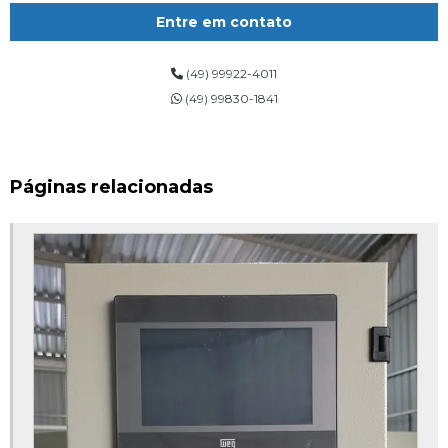
Empresas automatização industrial
Entre em contato
Empresas de automação industrial em santa catarina
(49) 99922-4011
Empresas de fabricação de equipamentos industriais
(49) 99830-1841
Empresas especializadas em automação industrial
Empresas fabricantes de equipamentos industriais
Páginas relacionadas
Empresas fabricantes de máquinas especiais
Fabricação de máquinas
Fabricação de máquinas e equipamentos
Fabricante de máquinas
Fabricante de máquinas e equipamentos
Fabricante de máquinas industriais
Fornecedores de automação industrial
Maquina de fabricar tubetes de papel