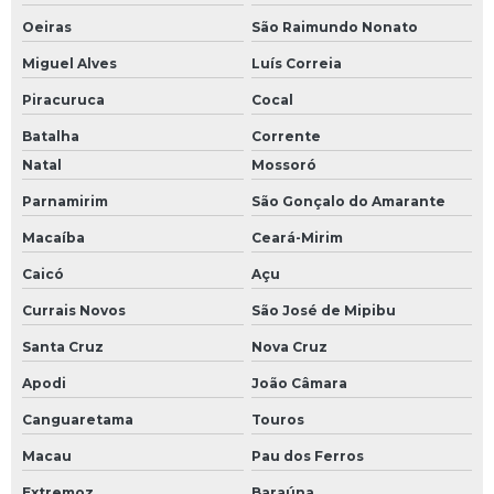
Oeiras
São Raimundo Nonato
Miguel Alves
Luís Correia
Piracuruca
Cocal
Batalha
Corrente
Natal
Mossoró
Parnamirim
São Gonçalo do Amarante
Macaíba
Ceará-Mirim
Caicó
Açu
Currais Novos
São José de Mipibu
Santa Cruz
Nova Cruz
Apodi
João Câmara
Canguaretama
Touros
Macau
Pau dos Ferros
Extremoz
Baraúna