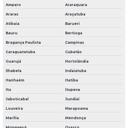
Amparo
Araraquara
Araras
Araçatuba
Atibaia
Barueri
Bauru
Bertioga
Bragança Paulista
Campinas
Caraguatatuba
Cubatão
Guarujá
Hortolândia
Ilhabela
Indaiatuba
Itanhaém
Itatiba
Itu
Itupeva
Jaboticabal
Jundiaí
Louveira
Marapoama
Marília
Mendonça
Mongaguá
Osasco