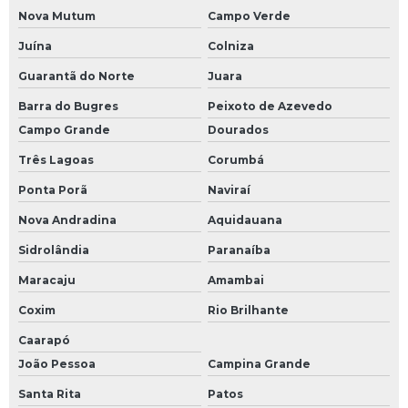
Nova Mutum
Campo Verde
Juína
Colniza
Guarantã do Norte
Juara
Barra do Bugres
Peixoto de Azevedo
Campo Grande
Dourados
Três Lagoas
Corumbá
Ponta Porã
Naviraí
Nova Andradina
Aquidauana
Sidrolândia
Paranaíba
Maracaju
Amambai
Coxim
Rio Brilhante
Caarapó
João Pessoa
Campina Grande
Santa Rita
Patos