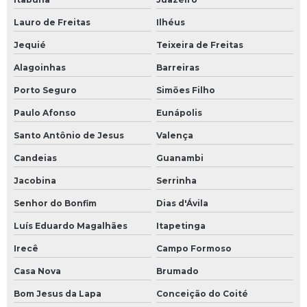
Lauro de Freitas
Ilhéus
Jequié
Teixeira de Freitas
Alagoinhas
Barreiras
Porto Seguro
Simões Filho
Paulo Afonso
Eunápolis
Santo Antônio de Jesus
Valença
Candeias
Guanambi
Jacobina
Serrinha
Senhor do Bonfim
Dias d'Ávila
Luís Eduardo Magalhães
Itapetinga
Irecê
Campo Formoso
Casa Nova
Brumado
Bom Jesus da Lapa
Conceição do Coité