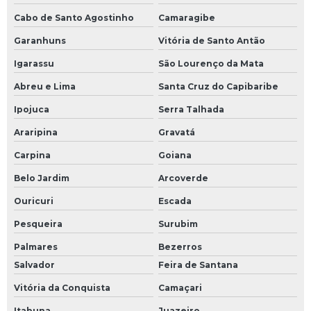
Cabo de Santo Agostinho
Camaragibe
Garanhuns
Vitória de Santo Antão
Igarassu
São Lourenço da Mata
Abreu e Lima
Santa Cruz do Capibaribe
Ipojuca
Serra Talhada
Araripina
Gravatá
Carpina
Goiana
Belo Jardim
Arcoverde
Ouricuri
Escada
Pesqueira
Surubim
Palmares
Bezerros
Salvador
Feira de Santana
Vitória da Conquista
Camaçari
Itabuna
Juazeiro