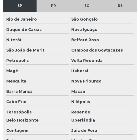
SP
PR
SC
RS
Rio de Janeiro
São Gonçalo
Duque de Caxias
Nova Iguaçu
Niterói
Belford Roxo
São João de Meriti
Campos dos Goytacazes
Petrópolis
Volta Redonda
Magé
Itaboraí
Mesquita
Nova Friburgo
Barra Mansa
Macaé
Cabo Frio
Nilópolis
Teresópolis
Resende
Belo Horizonte
Uberlândia
Contagem
Juiz de Fora