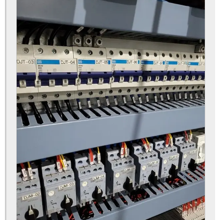
Serviço de automação industrial
Tubeteira espiral
Máquina de tubos de papel
Máquina de cortar tubete
Máquina de cortar tubete de papelão
Máquina de cortar tubo de papelão
Máquina de fazer tubete
Máquina de fazer tubete de papelão
Máquina de fazer tubos de papelão
Máquina de tubete
Refiladora de papel profissional
Refiladora de papel semi industrial