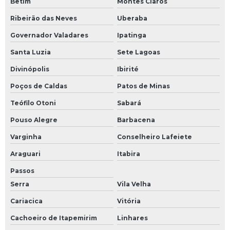
Betim
Montes Claros
Ribeirão das Neves
Uberaba
Governador Valadares
Ipatinga
Santa Luzia
Sete Lagoas
Divinópolis
Ibirité
Poços de Caldas
Patos de Minas
Teófilo Otoni
Sabará
Pouso Alegre
Barbacena
Varginha
Conselheiro Lafeiete
Araguari
Itabira
Passos
Serra
Vila Velha
Cariacica
Vitória
Cachoeiro de Itapemirim
Linhares